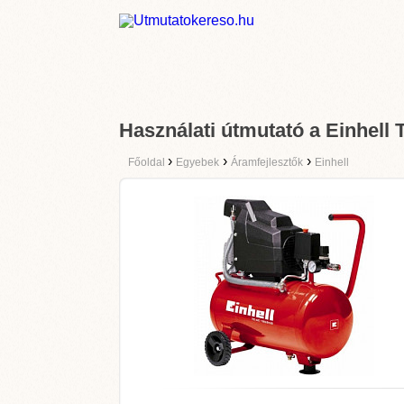
Használati útmutató a Einhell 
›
›
›
Főoldal
Egyebek
Áramfejlesztők
Einhell