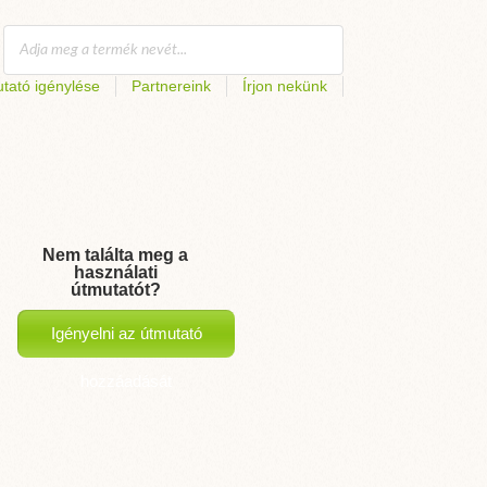
tató igénylése
Partnereink
Írjon nekünk
Nem találta meg a
használati
útmutatót?
Igényelni az útmutató
hozzáadását