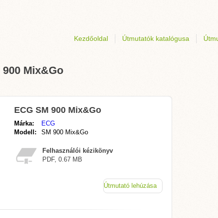
Kezdőoldal
Útmutatók katalógusa
Útmu
M 900 Mix&Go
ECG SM 900 Mix&Go
Márka:
ECG
Modell:
SM 900 Mix&Go
Felhasználói kézikönyv
PDF, 0.67 MB
Útmutató lehúzása