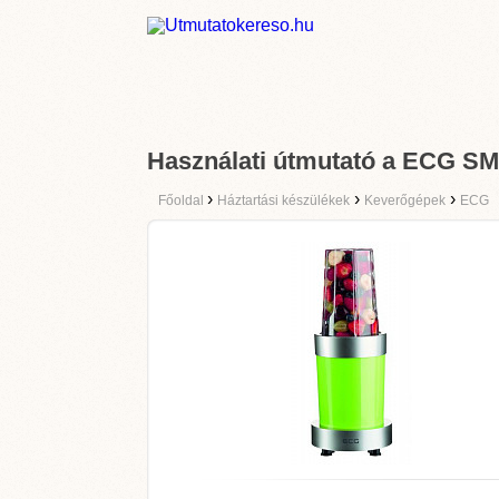
Használati útmutató a ECG S
›
›
›
Főoldal
Háztartási készülékek
Keverőgépek
ECG