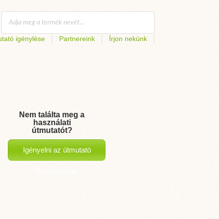
tató igénylése
Partnereink
Írjon nekünk
Nem találta meg a
használati
útmutatót?
Igényelni az útmutató
hozzáadását