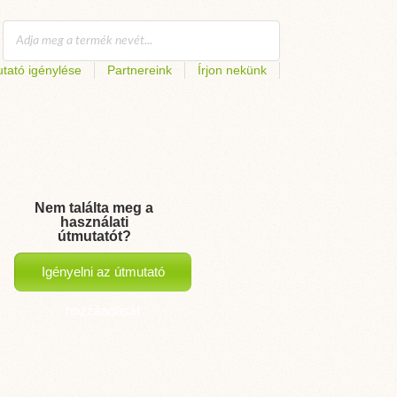
tató igénylése
Partnereink
Írjon nekünk
Nem találta meg a
használati
útmutatót?
Igényelni az útmutató
hozzáadását