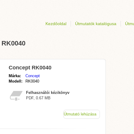
Kezdőoldal
Útmutatók katalógusa
Útmu
t RK0040
Concept RK0040
Márka:
Concept
Modell:
RK0040
Felhasználói kézikönyv
PDF, 0.67 MB
Útmutató lehúzása