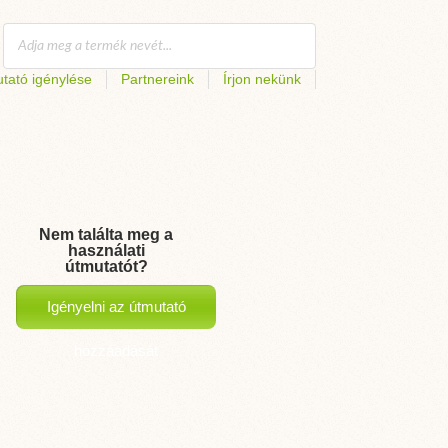
tató igénylése
Partnereink
Írjon nekünk
Nem találta meg a
használati
útmutatót?
Igényelni az útmutató
hozzáadását