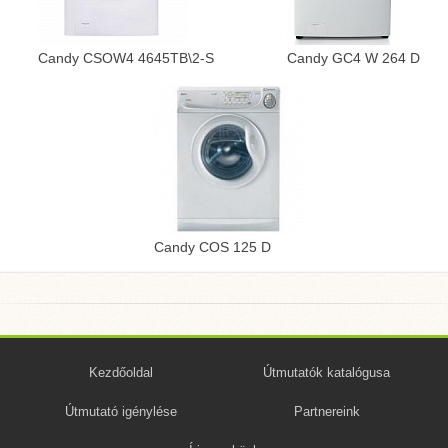
Candy CSOW4 4645TB\2-S
Candy GC4 W 264 D
Candy COS 125 D
Kezdőoldal
Útmutatók katalógusa
Útmutató igénylése
Partnereink