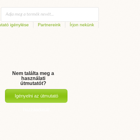
tató igénylése
Partnereink
Írjon nekünk
Nem találta meg a
használati
útmutatót?
Igényelni az útmutató
hozzáadását