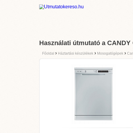
Használati útmutató a CAN
›
›
›
Főoldal
Háztartási készülékek
Mosogatógépek
Ca