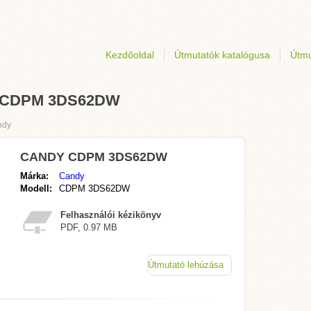
Kezdőoldal
Útmutatók katalógusa
Útmu
DY CDPM 3DS62DW
ndy
CANDY CDPM 3DS62DW
Márka:
Candy
Modell:
CDPM 3DS62DW
Felhasználói kézikönyv
PDF, 0.97 MB
Útmutató lehúzása