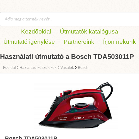
Kezdőoldal
Útmutatók katalógusa
Útmutató igénylése
Partnereink
Írjon nekünk
Használati útmutató a Bosch TDA503011P
›
›
›
Főoldal
Háztartási készülékek
Vasalók
Bosch
Bosch TDA503011P