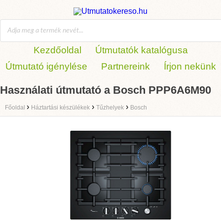
Kezdőoldal
Útmutatók katalógusa
Útmutató igénylése
Partnereink
Írjon nekünk
Használati útmutató a Bosch PPP6A6M90
›
›
›
Főoldal
Háztartási készülékek
Tűzhelyek
Bosch