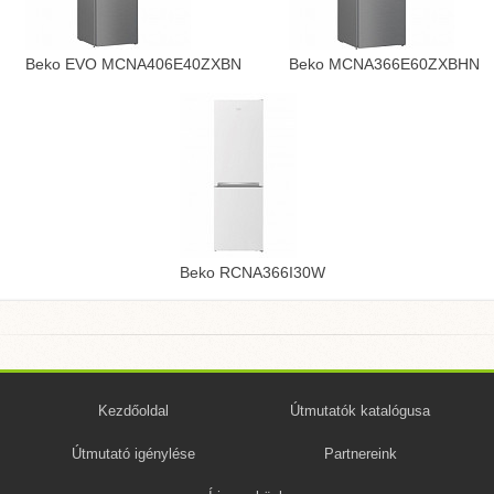
Beko EVO MCNA406E40ZXBN
Beko MCNA366E60ZXBHN
Beko RCNA366I30W
Kezdőoldal
Útmutatók katalógusa
Útmutató igénylése
Partnereink