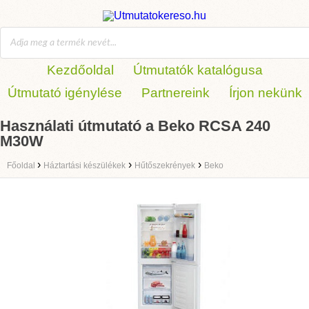
Kezdőoldal
Útmutatók katalógusa
Útmutató igénylése
Partnereink
Írjon nekünk
Használati útmutató a Beko RCSA 240
M30W
›
›
›
Főoldal
Háztartási készülékek
Hűtőszekrények
Beko