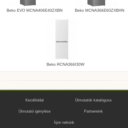
Beko EVO MCNA406E40ZXBN
Beko MCNA366E60ZXBHN
Beko RCNA366I30W
Kezdőoldal
Útmutatók katalógusa
Útmutató igénylése
Partnereink
Írjon nekünk