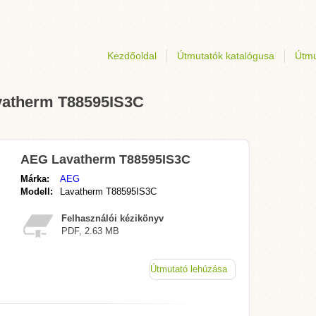
Kezdőoldal
Útmutatók katalógusa
Útmu
avatherm T88595IS3C
AEG Lavatherm T88595IS3C
Márka:
AEG
Modell:
Lavatherm T88595IS3C
Felhasználói kézikönyv
PDF, 2.63 MB
Útmutató lehúzása