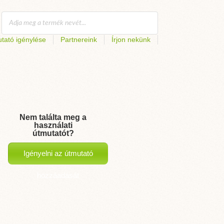
tató igénylése
Partnereink
Írjon nekünk
Nem találta meg a
használati
útmutatót?
Igényelni az útmutató
hozzáadását