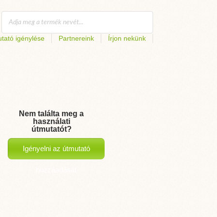
tató igénylése
Partnereink
Írjon nekünk
Nem találta meg a
használati
útmutatót?
Igényelni az útmutató
hozzáadását